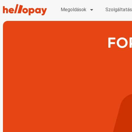
Megoldások
Szolgáltatá
FO