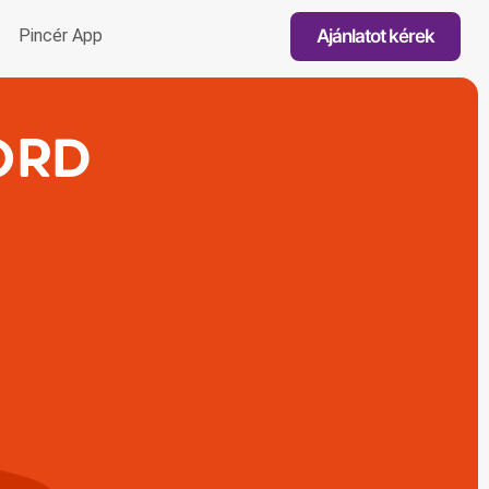
Ajánlatot kérek
Pincér App
ORD