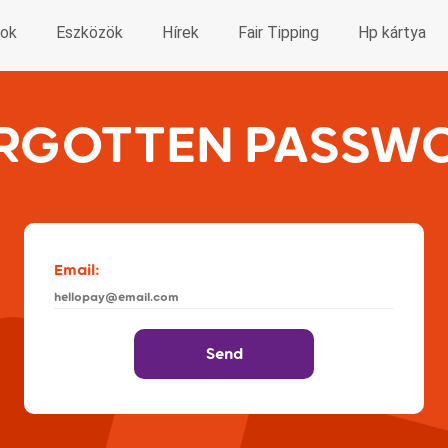
sok
Eszközök
Hírek
Fair Tipping
Hp kártya
RGOTTEN PASSW
Email:
Send